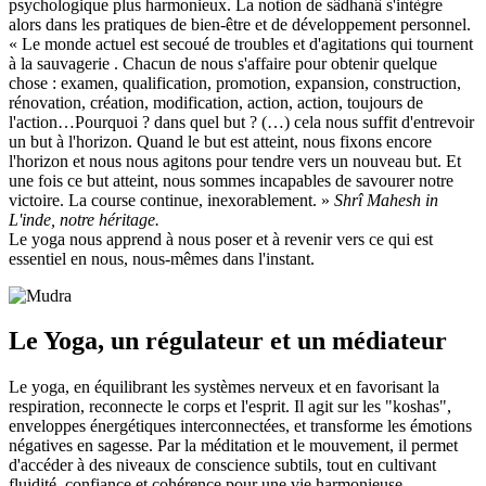
psychologique plus harmonieux. La notion de sâdhanâ s'intègre
alors dans les pratiques de bien-être et de développement personnel.
« Le monde actuel est secoué de troubles et d'agitations qui tournent
à la sauvagerie . Chacun de nous s'affaire pour obtenir quelque
chose : examen, qualification, promotion, expansion, construction,
rénovation, création, modification, action, action, toujours de
l'action…Pourquoi ? dans quel but ? (…) cela nous suffit d'entrevoir
un but à l'horizon. Quand le but est atteint, nous fixons encore
l'horizon et nous nous agitons pour tendre vers un nouveau but. Et
une fois ce but atteint, nous sommes incapables de savourer notre
victoire. La course continue, inexorablement. »
Shrî Mahesh in
L'inde, notre héritage.
Le yoga nous apprend à nous poser et à revenir vers ce qui est
essentiel en nous, nous-mêmes dans l'instant.
Le Yoga, un régulateur et un médiateur
Le yoga, en équilibrant les systèmes nerveux et en favorisant la
respiration, reconnecte le corps et l'esprit. Il agit sur les "koshas",
enveloppes énergétiques interconnectées, et transforme les émotions
négatives en sagesse. Par la méditation et le mouvement, il permet
d'accéder à des niveaux de conscience subtils, tout en cultivant
fluidité, confiance et cohérence pour une vie harmonieuse.